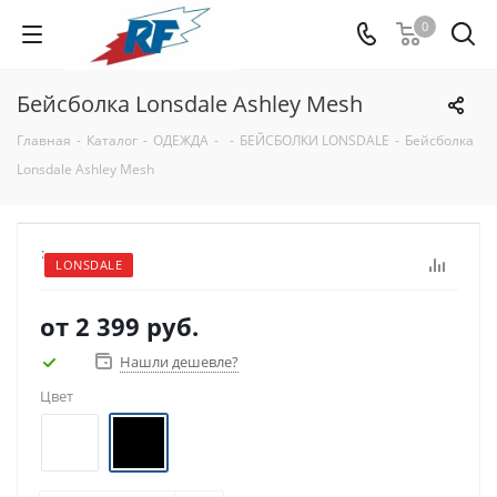
0
Бейсболка Lonsdale Ashley Mesh
Главная
-
Каталог
-
ОДЕЖДА
-
-
БЕЙСБОЛКИ LONSDALE
-
Бейсболка
Lonsdale Ashley Mesh
:
LONSDALE
от
2 399 руб.
Нашли дешевле?
Цвет