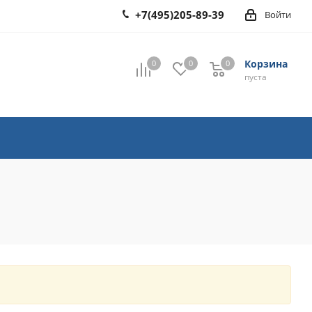
+7(495)205-89-39
Войти
Корзина
0
0
0
0
пуста