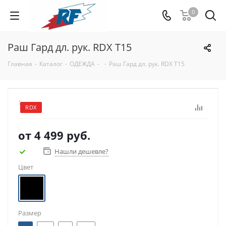
0
Раш Гард дл. рук. RDX T15
Главная
-
Каталог
-
ОДЕЖДА
-
-
Раш Гард дл. рук. RDX T15
:
RDX
от
4 499 руб.
Нашли дешевле?
Цвет
Размер