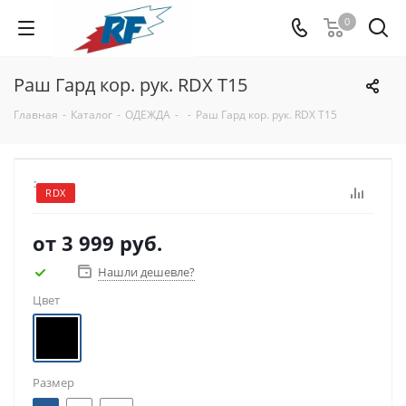
0
Раш Гард кор. рук. RDX T15
Главная
-
Каталог
-
ОДЕЖДА
-
-
Раш Гард кор. рук. RDX T15
:
RDX
от
3 999 руб.
Нашли дешевле?
Цвет
Размер