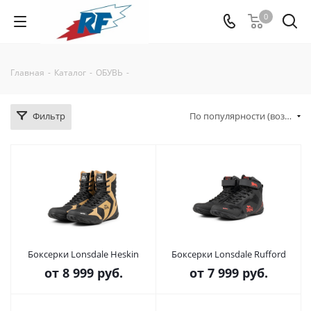
0
Главная
-
Каталог
-
ОБУВЬ
-
Фильтр
По популярности (возрастание)
Боксерки Lonsdale Heskin
Боксерки Lonsdale Rufford
от
8 999 руб.
от
7 999 руб.