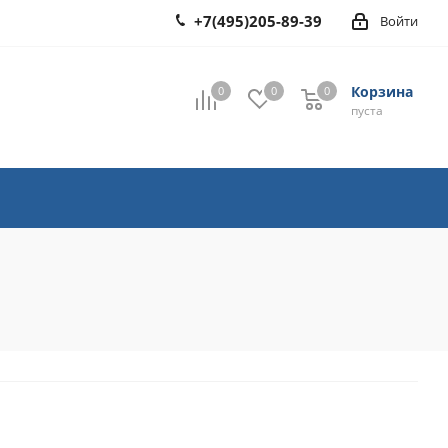
+7(495)205-89-39
Войти
Корзина
0
0
0
0
пуста