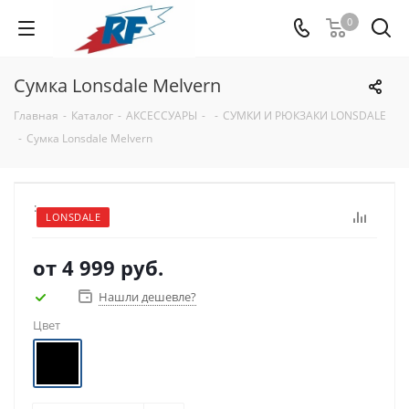
0
Сумка Lonsdale Melvern
Главная
-
Каталог
-
АКСЕССУАРЫ
-
-
СУМКИ И РЮКЗАКИ LONSDALE
-
Сумка Lonsdale Melvern
:
LONSDALE
от
4 999 руб.
Нашли дешевле?
Цвет