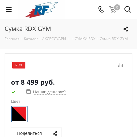
0
Сумка RDX GYM
Главная
-
Каталог
-
АКСЕССУАРЫ
-
-
СУМКИ RDX
-
Сумка RDX GYM
:
RDX
от
8 499 руб.
Нашли дешевле?
Цвет
Поделиться