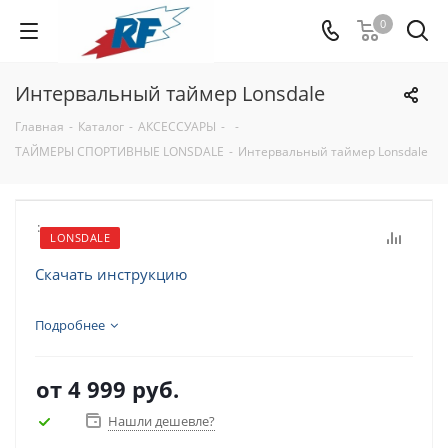
0
Интервальный таймер Lonsdale
Главная
-
Каталог
-
АКСЕССУАРЫ
-
-
ТАЙМЕРЫ СПОРТИВНЫЕ LONSDALE
-
Интервальный таймер Lonsdale
:
LONSDALE
Скачать инструкцию
Подробнее
от
4 999 руб.
Нашли дешевле?