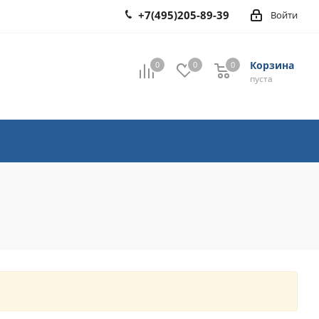
+7(495)205-89-39
Войти
Корзина
0
0
0
0
пуста