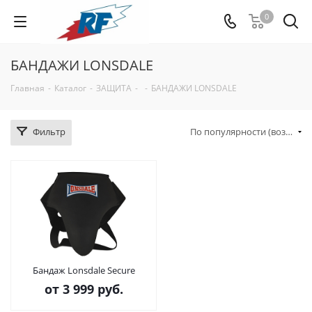
0
БАНДАЖИ LONSDALE
Главная
-
Каталог
-
ЗАЩИТА
-
-
БАНДАЖИ LONSDALE
Фильтр
По популярности (возрастание)
Бандаж Lonsdale Secure
от
3 999 руб.