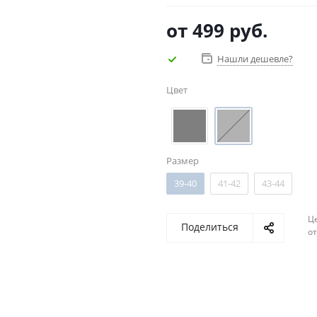
от
499 руб.
Нашли дешевле?
Цвет
Размер
39-40
41-42
43-44
Ц
Поделиться
о