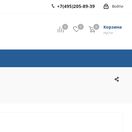
+7(495)205-89-39
Войти
Корзина
0
0
0
0
пуста