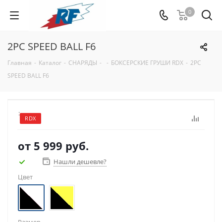
0
2PC SPEED BALL F6
Главная
-
Каталог
-
СНАРЯДЫ
-
-
БОКСЕРСКИЕ ГРУШИ RDX
-
2PC
SPEED BALL F6
:
RDX
от
5 999 руб.
Нашли дешевле?
Цвет