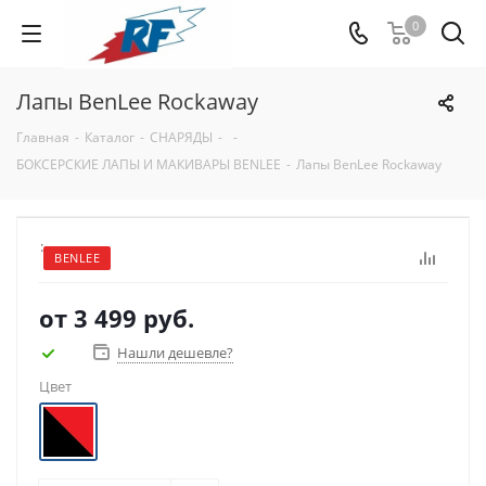
0
Лапы BenLee Rockaway
Главная
-
Каталог
-
СНАРЯДЫ
-
-
БОКСЕРСКИЕ ЛАПЫ И МАКИВАРЫ BENLEE
-
Лапы BenLee Rockaway
:
BENLEE
от
3 499 руб.
Нашли дешевле?
Цвет