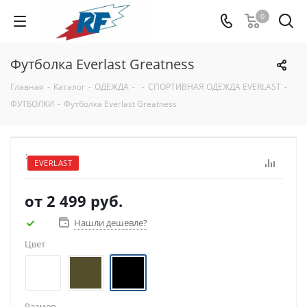
0
Футболка Everlast Greatness
Главная
-
Каталог
-
ОДЕЖДА
-
-
СПОРТИВНАЯ ОДЕЖДА EVERLAST
-
ФУТБОЛКИ
-
Футболка Everlast Greatness
:
EVERLAST
от
2 499 руб.
Нашли дешевле?
Цвет
Размер