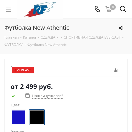
0
Футболка New Athentic
Главная
-
Каталог
-
ОДЕЖДА
-
-
СПОРТИВНАЯ ОДЕЖДА EVERLAST
-
ФУТБОЛКИ
-
Футболка New Athentic
:
EVERLAST
от
2 499 руб.
Нашли дешевле?
Цвет
Размер