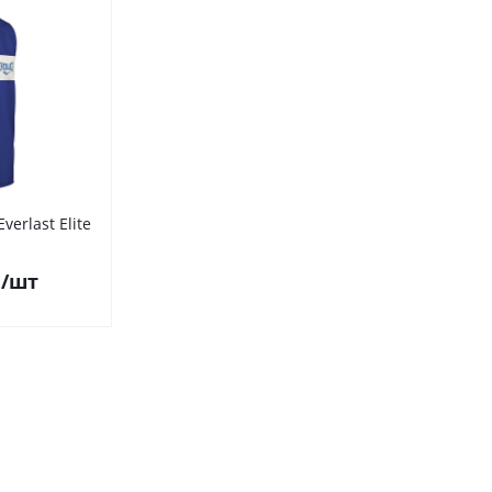
erlast Elite
.
/шт