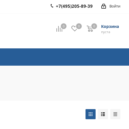
+7(495)205-89-39
Войти
Корзина
0
0
0
0
пуста