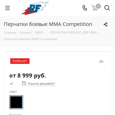
0
Перчатки боевые MMA Competition
Главная
-
Каталог
-
ММА
-
-
ПЕРЧАТКИ EVERLAST ДЛЯ MMA
-
Перчатки боевые MMA Competition
:
EVERLAST
от
8 999 руб.
Нашли дешевле?
Цвет
Размер