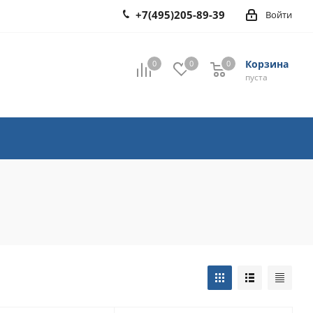
+7(495)205-89-39
Войти
Корзина
0
0
0
0
пуста