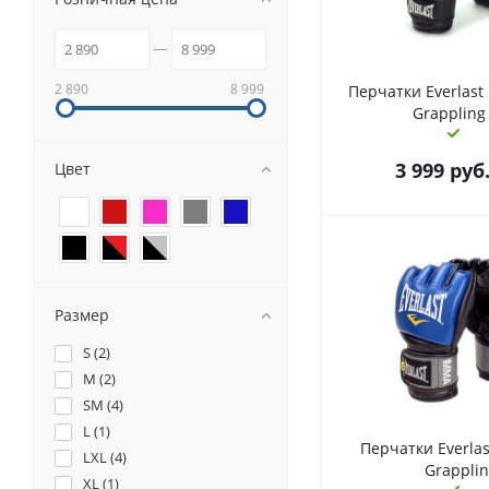
2 890
8 999
Перчатки Everlast 
Grappling
3 999
руб
Цвет
Размер
S (
2
)
M (
2
)
SM (
4
)
L (
1
)
Перчатки Everlast
LXL (
4
)
Grappli
XL (
1
)