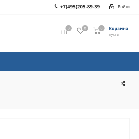
+7(495)205-89-39
Войти
Корзина
0
0
0
0
пуста