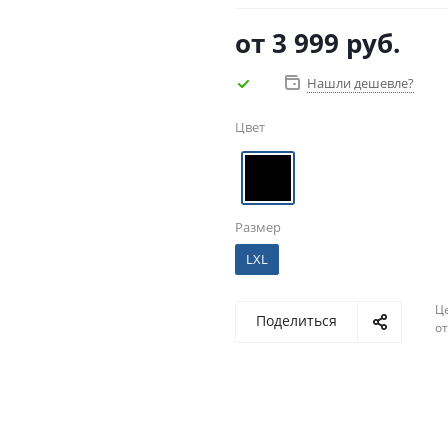
от
3 999 руб.
Нашли дешевле?
Цвет
Размер
LXL
Ц
Поделиться
о