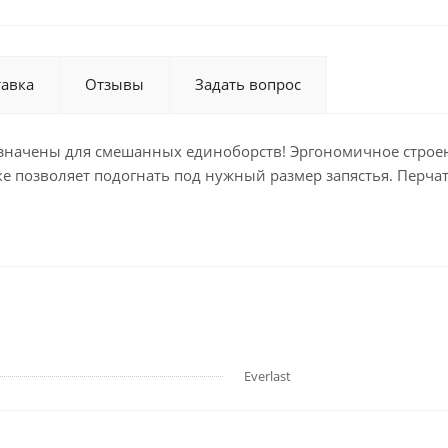
тавка
Отзывы
Задать вопрос
дназначены для смешанных единоборств! Эргономичное стро
ке позволяет подогнать под нужный размер запястья. Перч
Everlast