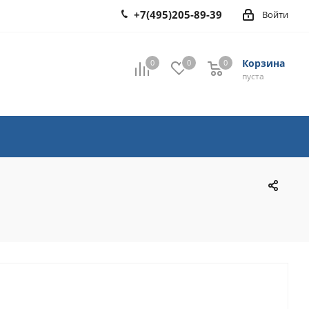
+7(495)205-89-39
Войти
Корзина
0
0
0
0
пуста