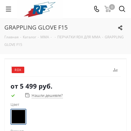
0
GRAPPLING GLOVE F15
Главная
-
Каталог
-
ММА
-
-
ПЕРЧАТКИ RDX ДЛЯ MMA
-
GRAPPLING
GLOVE F15
:
RDX
от
5 499 руб.
Нашли дешевле?
Цвет