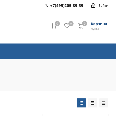
+7(495)205-89-39
Войти
Корзина
0
0
0
0
пуста