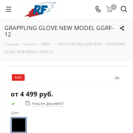
0
GRAPPLING GLOVE NEW MODEL GGRF-
12
Главная
-
Каталог
-
ММА
-
-
ПЕРЧАТКИ RDX ДЛЯ MMA
-
GRAPPLING
GLOVE NEW MODEL GGRF-12
:
RDX
от
4 499 руб.
Нашли дешевле?
Цвет