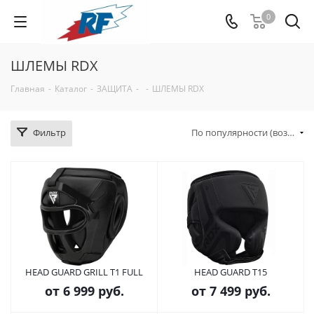
0
ШЛЕМЫ RDX
Главная
-
Каталог
-
ЗАЩИТА
-
-
ШЛЕМЫ RDX
Фильтр
По популярности (возрастание)
HEAD GUARD GRILL T1 FULL
HEAD GUARD T15
от
6 999 руб.
от
7 499 руб.