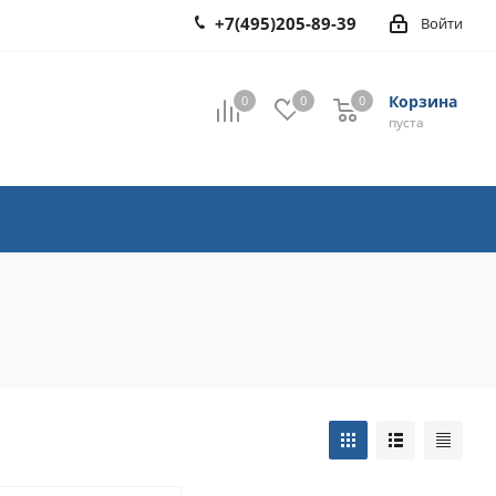
+7(495)205-89-39
Войти
Корзина
0
0
0
0
пуста