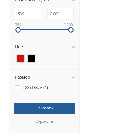
599
2 000
Цвет
Размер
122x183см (
1
)
Сбросить