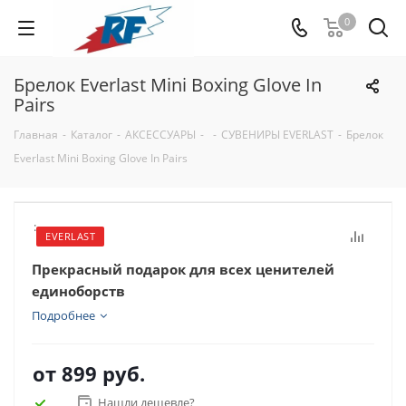
0
Брелок Everlast Mini Boxing Glove In
Pairs
Главная
-
Каталог
-
АКСЕССУАРЫ
-
-
СУВЕНИРЫ EVERLAST
-
Брелок
Everlast Mini Boxing Glove In Pairs
:
EVERLAST
Прекрасный подарок для всех ценителей
единоборств
Подробнее
от
899 руб.
Нашли дешевле?