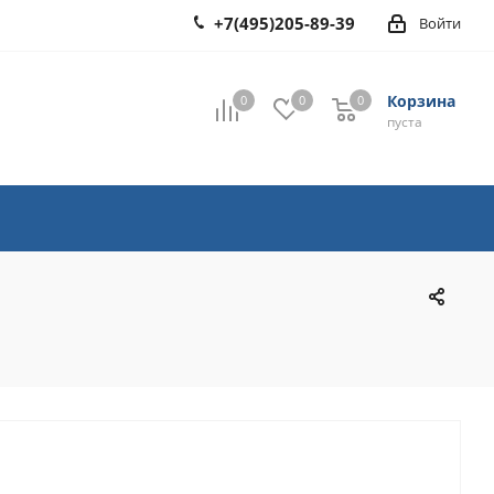
+7(495)205-89-39
Войти
Корзина
0
0
0
0
пуста