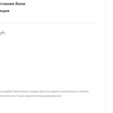
гчение боли
укция
ользование
ия
уб.
ена действительна только для интернет-магазина и может
тличаться от цен в розничных магазинах