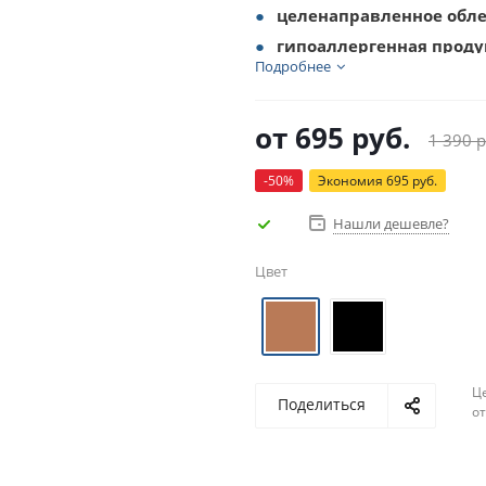
целенаправленное обле
гипоаллергенная прод
Подробнее
быстрое и удобное исп
водостойкий
от
695 руб.
до 5 дней использован
1 390 р
-50%
Экономия
695 руб.
Нашли дешевле?
Цвет
Ц
Поделиться
о