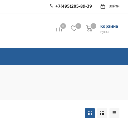
+7(495)205-89-39
Войти
Корзина
0
0
0
0
пуста