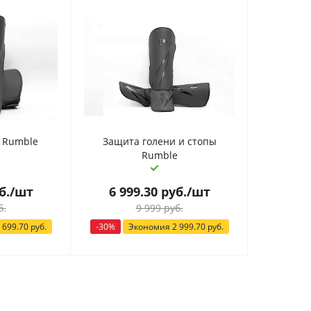
 Rumble
Защита голени и стопы
Rumble
б.
/шт
6 999.30
руб.
/шт
б.
9 999
руб.
 699.70
руб.
-
30
%
Экономия
2 999.70
руб.