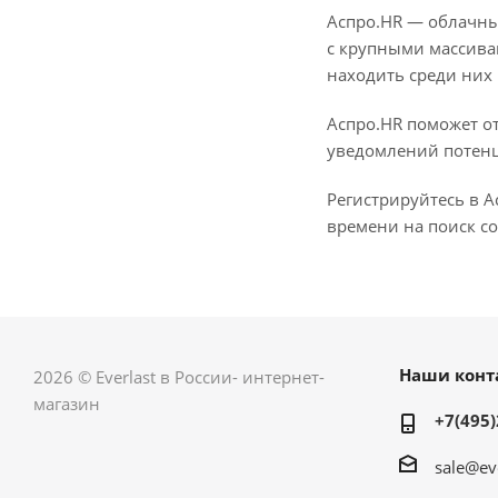
Аспро.HR — облачн
с крупными массива
находить среди них
Аспро.HR поможет о
уведомлений потен
Регистрируйтесь в 
времени на поиск со
Наши конт
2026 © Everlast в России- интернет-
магазин
+7(495)
sale@ev