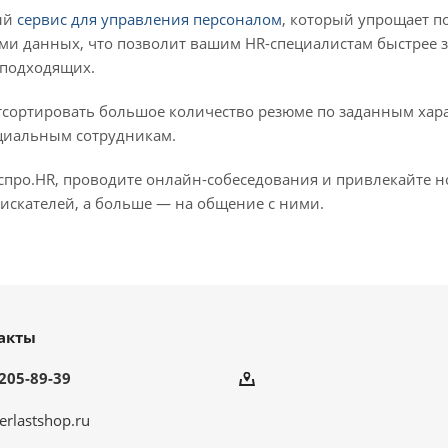
ый
сервис для управления персоналом
, который упрощает п
ми данных, что позволит вашим HR-специалистам быстрее 
 подходящих.
тсортировать большое количество резюме по заданным хара
циальным сотрудникам.
Аспро.HR, проводите онлайн-собеседования и привлекайте 
искателей, а больше — на общение с ними.
акты
205-89-39
erlastshop.ru