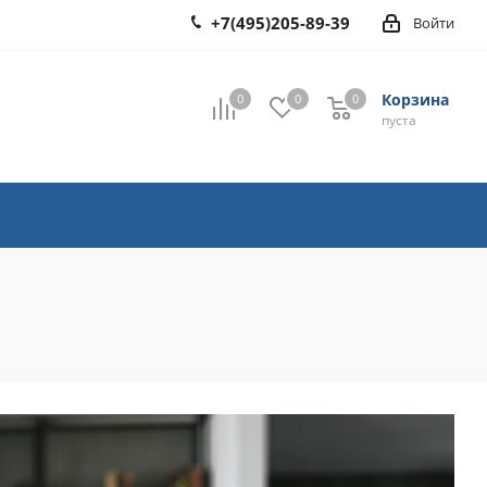
+7(495)205-89-39
Войти
Корзина
0
0
0
0
пуста