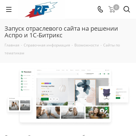
0
Запуск отраслевого сайта на решении
Аспро и 1С-Битрикс
Главная
-
Справочная информация
-
Возможности
-
Сайты по
тематикам