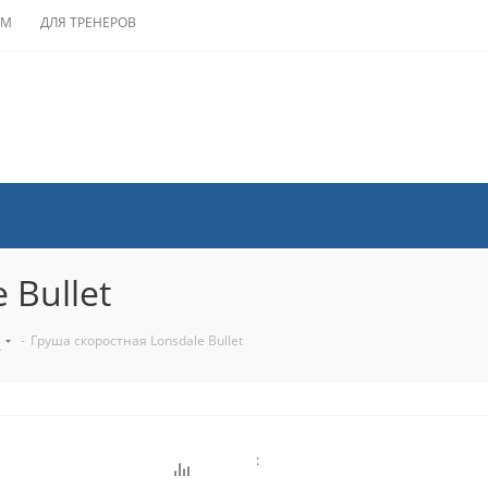
АМ
ДЛЯ ТРЕНЕРОВ
 Bullet
E
-
Груша скоростная Lonsdale Bullet
: