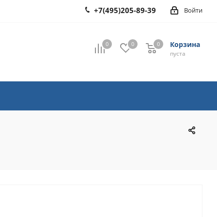
+7(495)205-89-39
Войти
Корзина
0
0
0
0
пуста