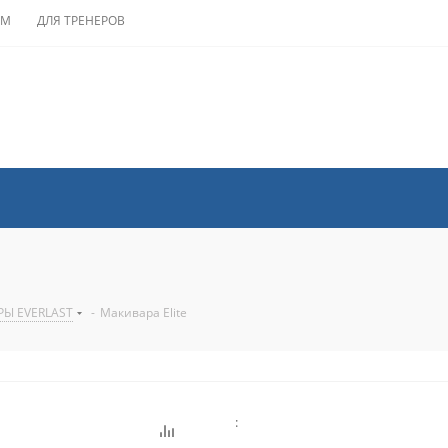
АМ
ДЛЯ ТРЕНЕРОВ
Ы EVERLAST
-
Макивара Elite
: