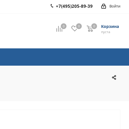
+7(495)205-89-39
Войти
Корзина
0
0
0
0
пуста