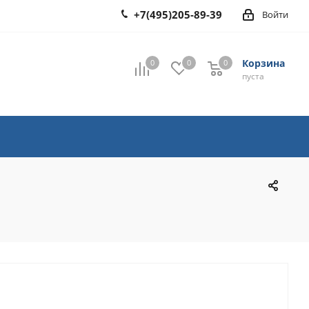
+7(495)205-89-39
Войти
Корзина
0
0
0
0
пуста