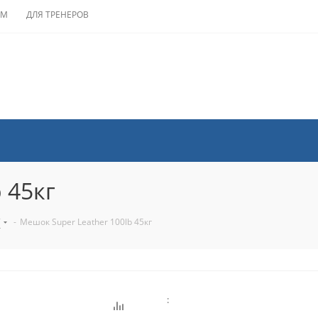
АМ
ДЛЯ ТРЕНЕРОВ
 45кг
T
-
Мешок Super Leather 100lb 45кг
: