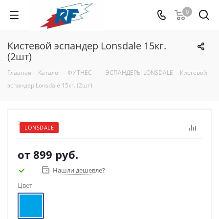
0
Кистевой эспандер Lonsdale 15кг.
(2шт)
Главная
-
Каталог
-
ФИТНЕС
-
-
ЭСПАНДЕРЫ LONSDALE
-
Кистевой
эспандер Lonsdale 15кг. (2шт)
:
LONSDALE
от
899 руб.
Нашли дешевле?
Цвет