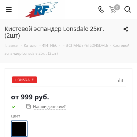
0
Кистевой эспандер Lonsdale 25кг.
(2шт)
Главная
-
Каталог
-
ФИТНЕС
-
-
ЭСПАНДЕРЫ LONSDALE
-
Кистевой
эспандер Lonsdale 25кг. (2шт)
:
LONSDALE
от
999 руб.
Нашли дешевле?
Цвет