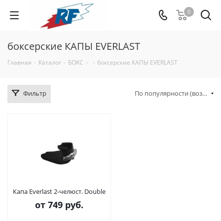
0
боксерские КАПЫ EVERLAST
Главная
-
Каталог
-
БОКС
-
-
боксерские КАПЫ EVERLAST
Фильтр
По популярности (возрастание)
Капа Everlast 2-челюст. Double
от
749 руб.