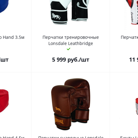
o Hand 3.5м
Перчатки тренировочные
Перчатк
Lonsdale Leathbridge
/шт
5 999
руб.
/шт
11 
o Hand 4.5м
Перчатки снарядные Lonsdale
Бинты L