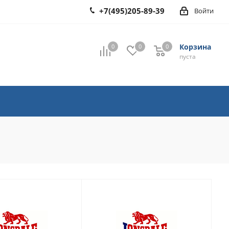
+7(495)205-89-39
Войти
Корзина
0
0
0
0
пуста