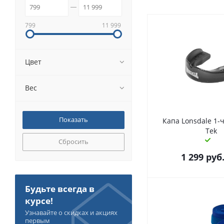
799
11 999
Цвет
Вес
Капа Lonsdale 1-ч
Tek
Сбросить
1 299
руб
Будьте всегда в
курсе!
Узнавайте о скидках и акциях
первым