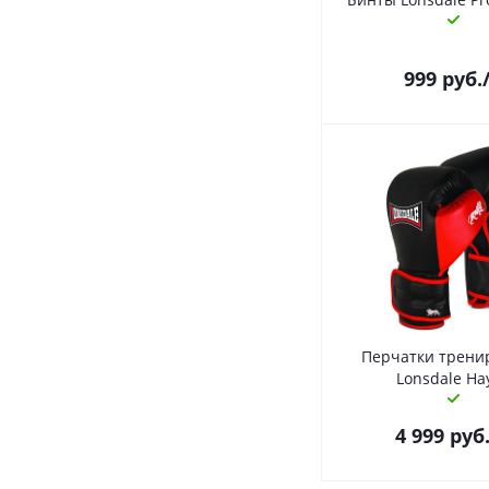
999
руб.
Перчатки трени
Lonsdale Ha
4 999
руб