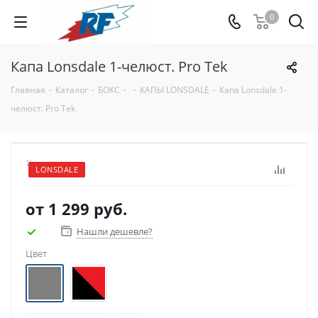
0
Капа Lonsdale 1-челюст. Pro Tek
Главная
-
Каталог
-
БОКС
-
-
КАПЫ LONSDALE
-
Капа Lonsdale 1-
челюст. Pro Tek
:
LONSDALE
от
1 299 руб.
Нашли дешевле?
Цвет