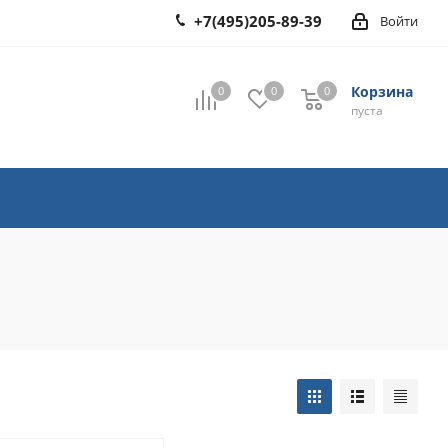
+7(495)205-89-39
Войти
Корзина
0
0
0
0
пуста