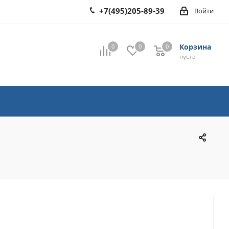
+7(495)205-89-39
Войти
Корзина
0
0
0
0
пуста