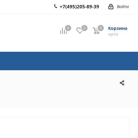
+7(495)205-89-39
Войти
Корзина
0
0
0
0
пуста