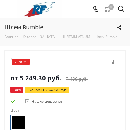
0
Шлем Rumble
Главная
-
Каталог
-
ЗАЩИТА
-
-
ШЛЕМЫ VENUM
-
Шлем Rumble
:
VENUM
от
5 249.30 руб.
7 499 руб.
-30%
Экономия
2 249.70 руб.
Нашли дешевле?
Цвет