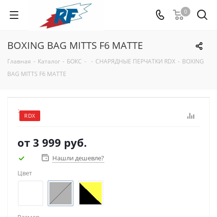
0
BOXING BAG MITTS F6 MATTE
Главная
-
Каталог
-
БОКС
-
-
СНАРЯДНЫЕ ПЕРЧАТКИ RDX
-
BOXING
BAG MITTS F6 MATTE
:
RDX
от
3 999 руб.
Нашли дешевле?
Цвет