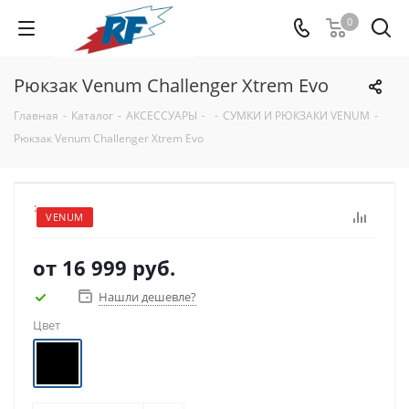
0
Рюкзак Venum Challenger Xtrem Evo
Главная
-
Каталог
-
АКСЕССУАРЫ
-
-
СУМКИ И РЮКЗАКИ VENUM
-
Рюкзак Venum Challenger Xtrem Evo
:
VENUM
от
16 999 руб.
Нашли дешевле?
Цвет