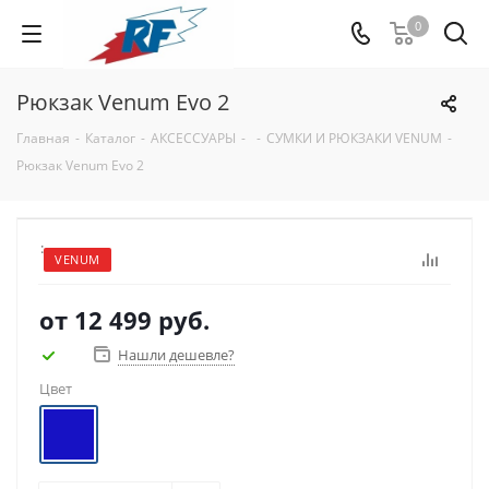
0
Рюкзак Venum Evo 2
Главная
-
Каталог
-
АКСЕССУАРЫ
-
-
СУМКИ И РЮКЗАКИ VENUM
-
Рюкзак Venum Evo 2
:
VENUM
от
12 499 руб.
Нашли дешевле?
Цвет