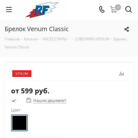
0
Брелок Venum Classic
Главная
-
Каталог
-
АКСЕССУАРЫ
-
-
СУВЕНИРЫ VENUM
-
Брелок
Venum Classic
:
VENUM
от
599 руб.
Нашли дешевле?
Цвет