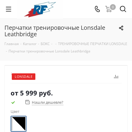
0
Перчатки тренировочные Lonsdale
Leathbridge
Главная
-
Каталог
-
БОКС
-
-
ТРЕНИРОВОЧНЫЕ ПЕРЧАТКИ LONSDALE
-
Перчатки тренировочные Lonsdale Leathbridge
:
LONSDALE
от
5 999 руб.
Нашли дешевле?
Цвет