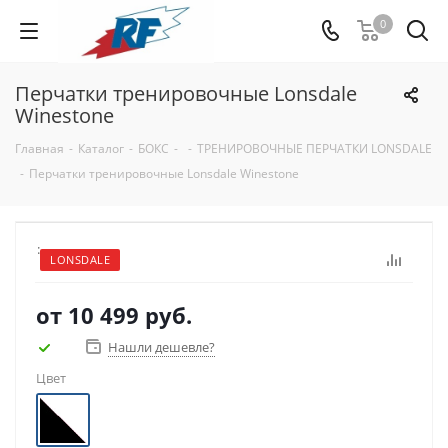
0
Перчатки тренировочные Lonsdale
Winestone
Главная
-
Каталог
-
БОКС
-
-
ТРЕНИРОВОЧНЫЕ ПЕРЧАТКИ LONSDALE
-
Перчатки тренировочные Lonsdale Winestone
:
LONSDALE
от
10 499 руб.
Нашли дешевле?
Цвет