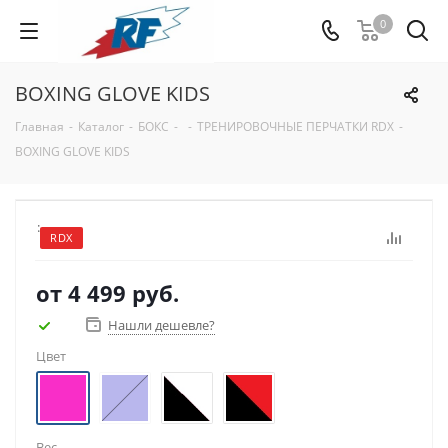
0
BOXING GLOVE KIDS
Главная
-
Каталог
-
БОКС
-
-
ТРЕНИРОВОЧНЫЕ ПЕРЧАТКИ RDX
-
BOXING GLOVE KIDS
:
RDX
от
4 499 руб.
Нашли дешевле?
Цвет
Вес